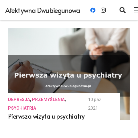
Afektywna Dwubiegunowa
DEPRESJA
,
PRZEMYŚLENIA
,
10 paź
PSYCHIATRIA
2021
Pierwsza wizyta u psychiatry